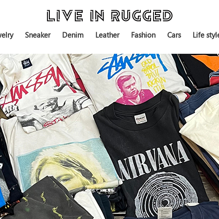
elry
Sneaker
Denim
Leather
Fashion
Cars
Life styl