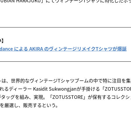
UBIAN HARAJUKU」にてヴィンテージTシャツに特化した
い】
 discordance による AKIRA のヴィンテージリメイクTシャツが爆誕
トは、世界的なヴィンテージTシャツブームの中で特に注目を集
ディーラー Kasidit Sukwongjanが手掛ける「ZOTUSS
がタッグを組み、実現。「ZOTUSSTORE」が保有するコレクシ
ツを厳選し、販売するという。