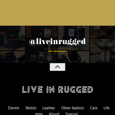
Denim
Watch
Leather
Other fashion
Cars
Life
style
About
Special