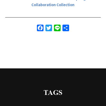
Collaboration Collection
Facebook
Twitter
Line
共
有
TAGS