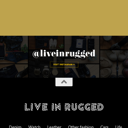
Denim
Watch
Leather
Other fashion
Cars
Life