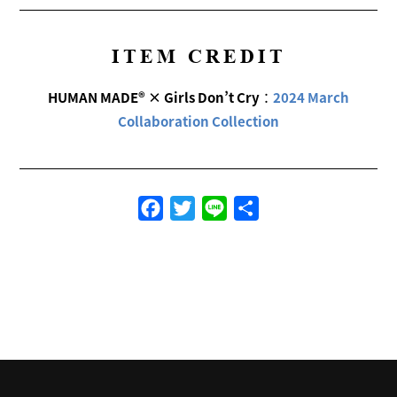
ITEM CREDIT
HUMAN MADE® × Girls Don’t Cry
：
2024 March
Collaboration Collection
Facebook
Twitter
Line
共
有