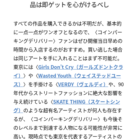
品は即ゲットを心がけるべし
すべての作品を購入できるかは不明だが、基本的
に一点一点がワンオフとなるので、〈コインパー
キングデリバリー〉ファンはぜひ開催当日早めの
時間から入店するのがおすすめ。買い逃した場合
は同じアートを手に入れることはまず不可能だ。
東京には〈
Girls Don’t Cry（ガールズドントクラ
イ）
〉や〈
Wasted Youth（ウェイステッドユー
ス）
〉を手掛ける〈
VERDY（ヴェルディ）
や、90
年代からストリートファッションに絶大な影響を
与え続けている〈
SKATE THING（スケートシン
グ）
のような超有名アーティストが何人も存在す
るが、〈コインパーキングデリバリー〉も今後そ
のレベルまで到達する人物になる可能性が非常に
高い。現時点でも東京を代表するアーティストの