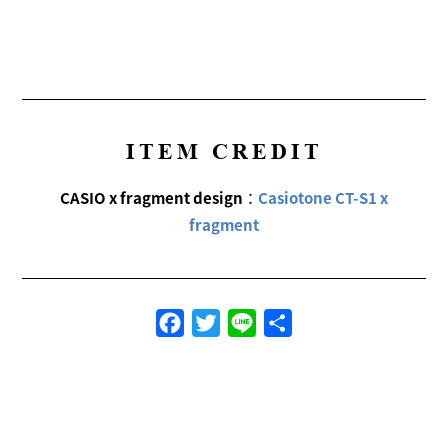
ITEM CREDIT
CASIO x fragment design
：
Casiotone CT-S1 x
fragment
Facebook
Twitter
Line
共
有