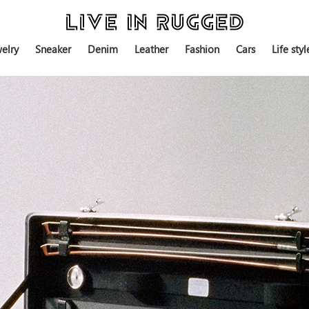
elry
Sneaker
Denim
Leather
Fashion
Cars
Life styl