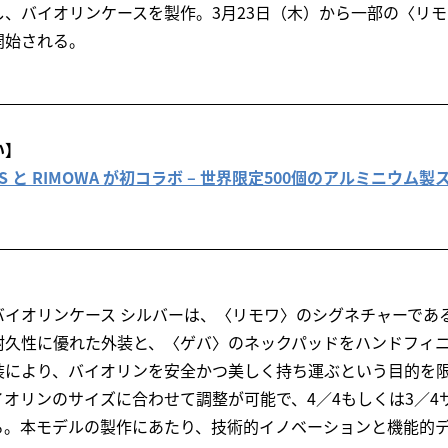
、バイオリンケースを製作。3月23日（木）から一部の〈リ
開始される。
い】
OARDS と RIMOWA が初コラボ – 世界限定500個のアルミニ
バイオリンケース シルバーは、〈リモワ〉のシグネチャーであ
耐久性に優れた外装と、〈ゲバ〉のネックパッドをハンドフィ
装により、バイオリンを安全かつ美しく持ち運ぶという目的を
オリンのサイズに合わせて調整が可能で、4／4もしくは3／4
る。本モデルの製作にあたり、技術的イノベーションと機能的デ