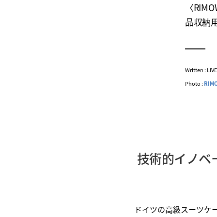
〈RI
品収納
Written : LI
Photo :
RIM
技術的イノベ
ドイツの高級スーツケ