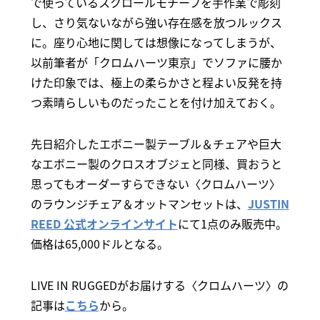
で使っているスクロールモチーフを手作業で彫刻
し、さり気ないながら強い存在感を放つルックス
に。座り心地に関しては想像になってしまうが、
以前筆者が「クロムハーツ東京」でソファに腰か
けた印象では、極上の柔らかさと程よい反発を持
つ素晴らしいものだったことを付け加えておく。
先日紹介したエボニー製テーブル＆チェアや巨大
なエボニー製のクロスオブジェと同様、買おうと
思ってもオーダーすらできない〈クロムハーツ〉
のラウンジチェア＆オットマンセットは、
JUSTIN
REED 公式オンラインサイト
にて1点のみ販売中。
価格は65,000ドルとなる。
LIVE IN RUGGEDがお届けする〈クロムハーツ〉の
記事は
こちら
から。