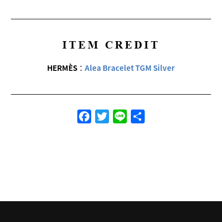
ITEM CREDIT
HERMÈS
：
Alea Bracelet TGM Silver
Facebook
Twitter
Line
共
有