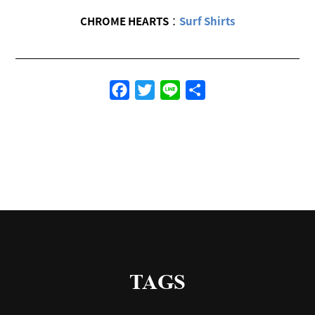
CHROME HEARTS
：
Surf Shirts
Facebook
Twitter
Line
共
有
TAGS