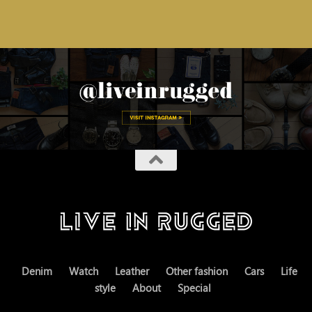
Denim
Watch
Leather
Other fashion
Cars
Life
style
About
Special