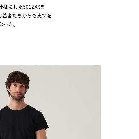
にした501ZXXを
む若者たちからも支持を
なった。