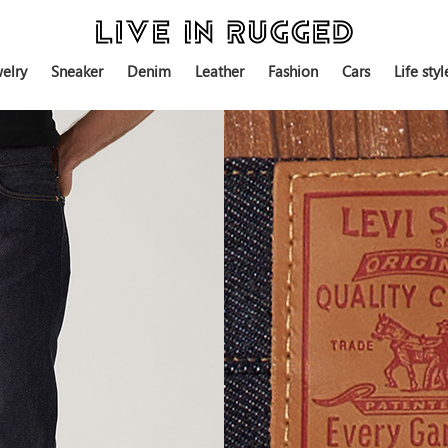
elry
Sneaker
Denim
Leather
Fashion
Cars
Life styl