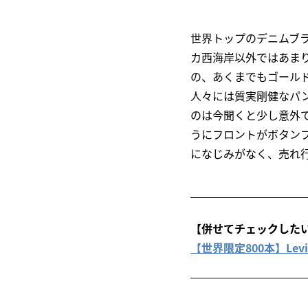
世界トップのデニムブ
カ西海岸以外ではあまり
の、あくまでもゴール
人々には質実剛健なパ
のは今聞くと少し意外で
うにフロントがボタン
になじみがなく、売れ
【併せてチェックした
【世界限定800本】Levi’s®