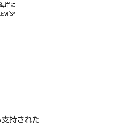
東海岸に
I’S®
も支持された