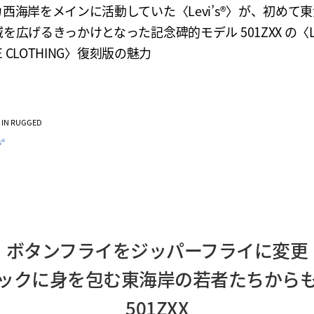
西海岸をメインに活動していた〈Levi’s®〉が、初めて
を広げるきっかけとなった記念碑的モデル 501ZXX の〈LEV
GE CLOTHING〉復刻版の魅力
VE IN RUGGED
s®
ボタンフライをジッパーフライに変更
ックに身を包む東海岸の若者たちから
501ZXX