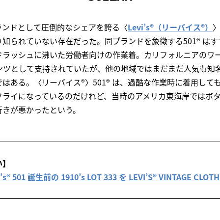
ランドとして圧倒的なシェアを誇る〈
Levi’s®（リーバイス®）
〉
知られていない存在だった。同ブランドを象徴する501® は
ドラッシュに沸いた労働者向けの作業着。カリフォルニアのワ
ンツとして支持されていたが、他の地域ではまだまだ人気も知
はある。〈リーバイス®〉501® は、過酷な作業時に着用して
フライになっているのだけれど、当時のアメリカ東海岸ではボ
行きが悪かったという。
い】
 501 誕生前の 1910’s LOT 333 を LEVI’S® VINTAGE CL