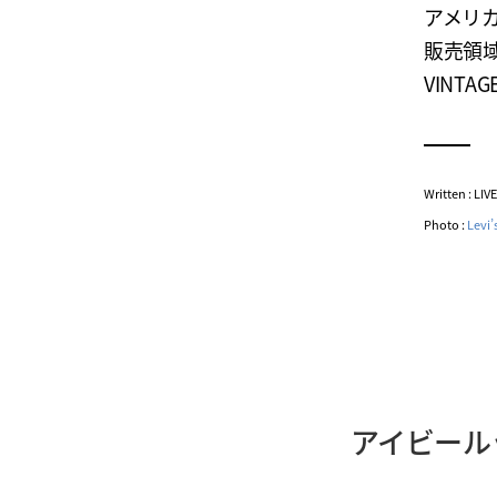
アメリカ
販売領域
VINTA
Written : LI
Photo :
Levi’
アイビール