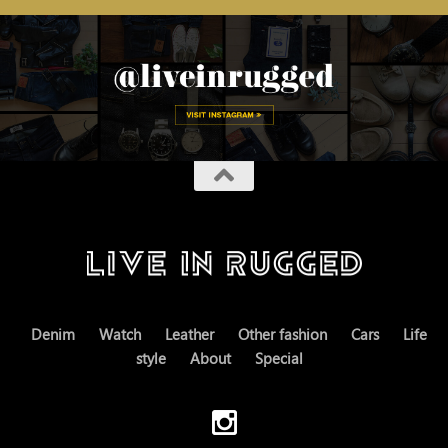
Denim
Watch
Leather
Other fashion
Cars
Life
style
About
Special