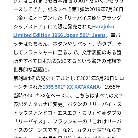
グ〉はこれまでも日本語版の501® をいくつもリリ
ースしてきた。記念すべき第1弾は2019年7月26日
（金）にオープンした「リーバイス原宿フラッグ
シップストア」にて限定発売された
Harajuku
Limited Edition 1966 Japan 501® Jeans
。革パ
ッチはもちろん、ボタンやリベット、赤タブ、そ
してフラッシャーに至るまで、文字表記のある箇
所をすべて日本語表記にするという驚きの発想で
世界的な話題に。
第2弾はその兄弟モデルとして2021年5月20日にロ
ーンチされた
1955 501® XX KATAKANA
。1955年
当時の501® XXをベースに、こちらはすべての文字
表記をカタカナに変更。ボタンの「リーバイ・ス
トラウスアンドコ・エスエフ・カリ」や赤タブの
「リーバイス」、フラッシャーの「これはリーバ
イスのジーンズです」など、カタカナ表記ならで