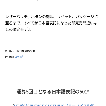
レザーパッチ、ボタンの刻印、リベット、パッケージに
至るまで、すべてが日本語表記になった即完売間違いな
しの限定モデル
Written : LIVE IN RUGGED
Photo :
Levi’s®
通算5回目となる日本語表記の501®
〈
LEVI’S® VINTAGE CLOTHING（リーバイス® ヴ