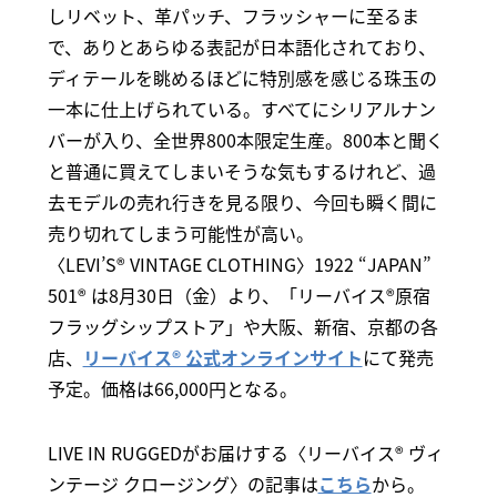
しリベット、革パッチ、フラッシャーに至るま
で、ありとあらゆる表記が日本語化されており、
ディテールを眺めるほどに特別感を感じる珠玉の
一本に仕上げられている。すべてにシリアルナン
バーが入り、全世界800本限定生産。800本と聞く
と普通に買えてしまいそうな気もするけれど、過
去モデルの売れ行きを見る限り、今回も瞬く間に
売り切れてしまう可能性が高い。
〈LEVI’S® VINTAGE CLOTHING〉1922 “JAPAN”
501® は8月30日（金）より、「リーバイス®原宿
フラッグシップストア」や大阪、新宿、京都の各
店、
リーバイス® 公式オンラインサイト
にて発売
予定。価格は66,000円となる。
LIVE IN RUGGEDがお届けする〈リーバイス® ヴィ
ンテージ クロージング〉の記事は
こちら
から。