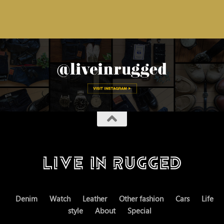
Denim
Watch
Leather
Other fashion
Cars
Life
style
About
Special