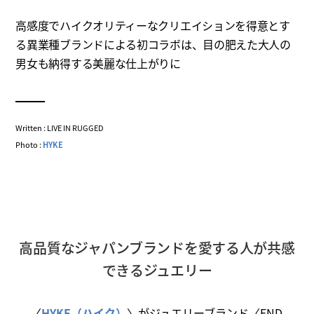
高感度でハイクオリティーなクリエイションを得意とす
る異業種ブランドによる初コラボは、目の肥えた大人の
男女も納得する美麗な仕上がりに
Written : LIVE IN RUGGED
Photo :
HYKE
高品質なジャパンブランドを愛する人が共感
できるジュエリー
〈
HYKE（ハイク）
〉がジュエリーブランド〈END