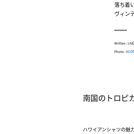
落ち着い
ヴィン
Written : LI
Photo :
ACOR
南国のトロピ
ハワイアンシャツの魅