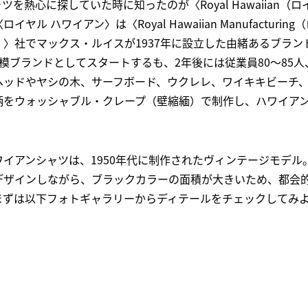
を熱心に探していた時に知ったのが〈Royal Hawaiian（
ル ハワイアン〉は〈Royal Hawaiian Manufacturin
〉社でマックス・ルイスが1937年に設立した由緒あるブラン
模ブランドとしてスタートするも、2年後には従業員80～85人
ヘッドやヤシの木、サーフボード、ウクレレ、ワイキキビーチ
柄をウォッシャブル・クレープ（壁縮緬）で制作し、ハワイア
。
イアンシャツは、1950年代に制作されたヴィンテージモデル
デザインしながら、ブラックカラーの面積が大きいため、都会
まずは以下フォトギャラリーからディテールをチェックしてみ