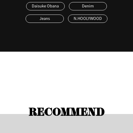
Daisuke Obana
Denim
Jeans
N.HOOLYWOOD
RECOMMEND