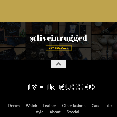
Denim
Watch
Leather
Other fashion
Cars
Life
style
About
Special