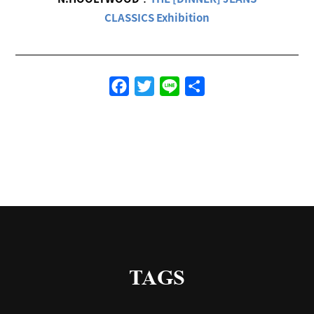
CLASSICS Exhibition
Facebook
Twitter
Line
共
有
TAGS