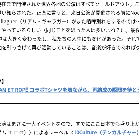
現在まで開催された世界各地の公演はすべてソールドアウト。
知らされた。正直に言うと、来日公演が開催される前にNoel Ga
Gallagher（リアム・ギャラガー）がまた喧嘩別れをするので
くやっているらしい（同じことを思った人は多いよね？）。最
の中は大きく変わったし、私たちの人生にも変化があった。それ
曲を引っさげて再び活動していることは、音楽が好きであれば
い】
ure / ADAM ET ROPÉ コラボTシャツを着ながら、再結成の瞬間を
公演はまさに一大イベントなので、すでにここ日本でも盛り上
（アダム エ ロペ）〉によるレーベル〈
10Culture（テンカルチャー