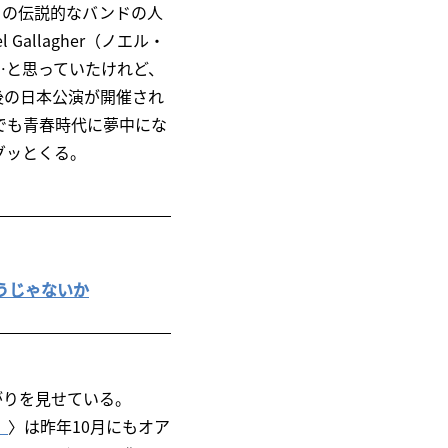
この伝説的なバンドの人
llagher（ノエル・
は…と思っていたけれど、
後の日本公演が開催され
でも青春時代に夢中にな
グッとくる。
待とうじゃないか
がりを見せている。
）
〉は昨年10月にもオア