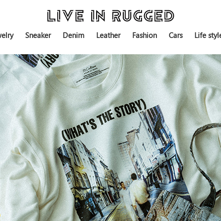
elry
Sneaker
Denim
Leather
Fashion
Cars
Life styl