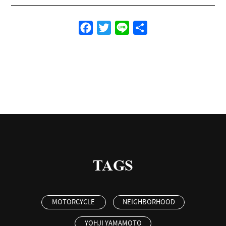
Facebook
Twitter
Line
共
有
TAGS
MOTORCYCLE
NEIGHBORHOOD
YOHJI YAMAMOTO