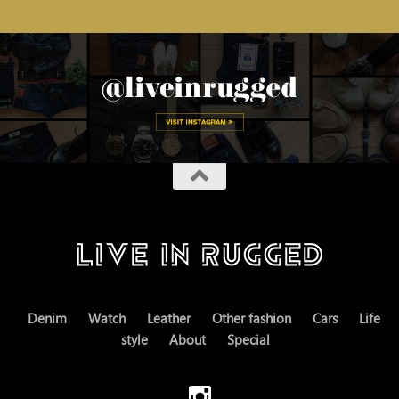
Denim
Watch
Leather
Other fashion
Cars
Life
style
About
Special