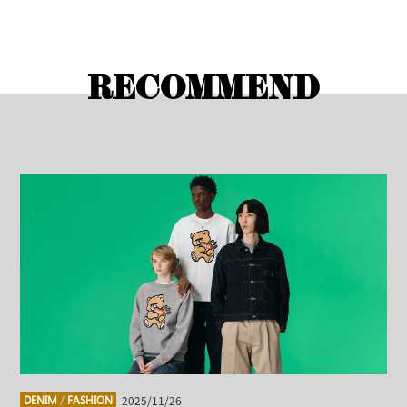
RECOMMEND
2025/11/26
DENIM
/
FASHION