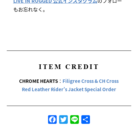
LIVE IN RUGGED 公式インスタグラム
のフォロー
もお忘れなく。
ITEM CREDIT
CHROME HEARTS
：
Filigree Cross & CH Cross
Red Leather Rider’s Jacket Special Order
Facebook
Twitter
Line
共
有