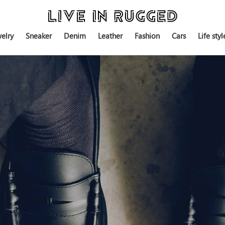
elry
Sneaker
Denim
Leather
Fashion
Cars
Life styl