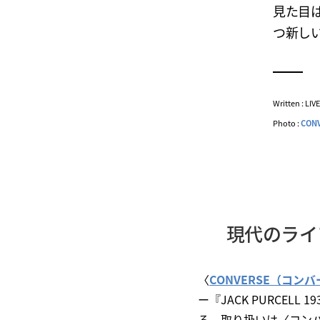
見た目は
つ新し
Written : LI
Photo :
CON
現代のライ
〈
CONVERSE（コン
ー『JACK PURCELL
る。取り扱いは〈コン