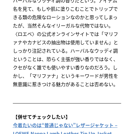
ハーバルなウッディ調の香りだという。アイテム
名を見て、もしや肌に塗りこむことでトリップで
きる類の危険なローションなのかと思ってしまっ
たが、当然そんなイリーガルな代物ではない。
〈ロエベ〉の公式オンラインサイトでは「マリフ
ァナやカナビスの抽出物は使用していません」と
しっかり注記されている。ハーバルなウッディ調
ということは、恐らく主張が強い香りではなく、
クセがなく誰でも使いやすい香りなのだろう。し
かし、「マリファナ」というキーワードが男性を
無意識に惹きつける魅力があることは否めない。
【併せてチェックしたい】
今着たいのは“普通じゃない”レザージャケット –
LOEWE Nappa Lamb Leather Zip Up Jacket