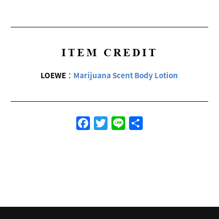
ITEM CREDIT
LOEWE
：
Marijuana Scent Body Lotion
Facebook
Twitter
Line
共
有