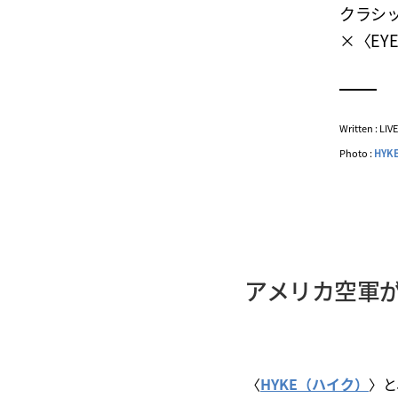
クラシ
×〈EY
Written : LI
Photo :
HYK
アメリカ空軍が
〈
HYKE（ハイク）
〉と