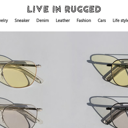
elry
Sneaker
Denim
Leather
Fashion
Cars
Life styl