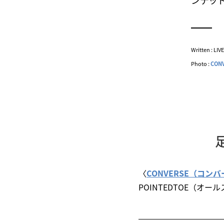
ンテッド
Written : LI
Photo :
CON
〈
CONVERSE（コン
POINTEDTOE（オ