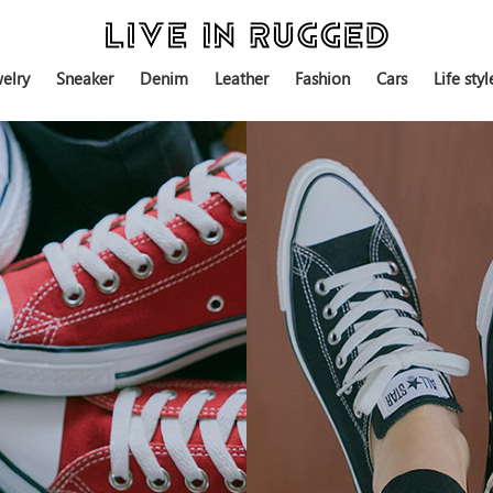
elry
Sneaker
Denim
Leather
Fashion
Cars
Life styl