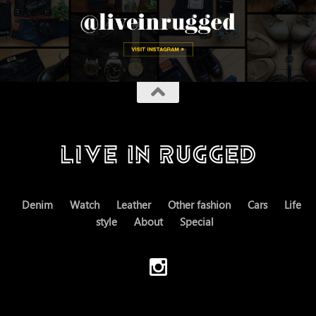
Denim
Watch
Leather
Other fashion
Cars
Life
style
About
Special