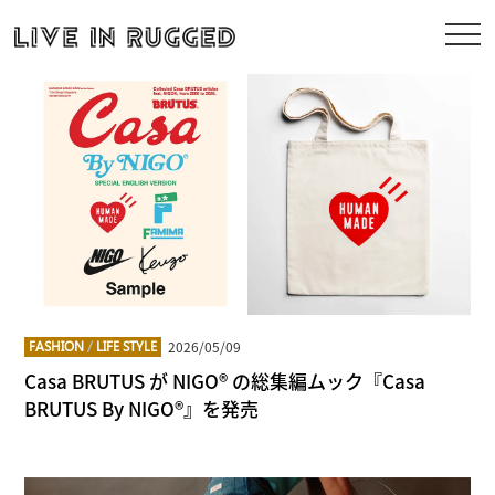
2026/05/09
FASHION
/
LIFE STYLE
Casa BRUTUS が NIGO® の総集編ムック『Casa
BRUTUS By NIGO®』を発売