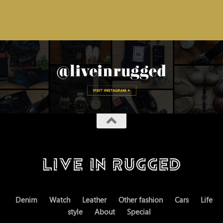
Denim
Watch
Leather
Other fashion
Cars
Life
style
About
Special