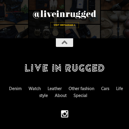
Denim
Watch
Leather
Other fashion
Cars
Life
style
About
Special