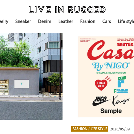
elry
Sneaker
Denim
Leather
Fashion
Cars
Life styl
2026/05/09
FASHION
/
LIFE STYLE