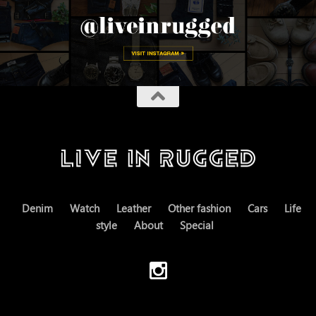
Denim
Watch
Leather
Other fashion
Cars
Life
style
About
Special