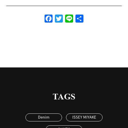
Facebook
Twitter
Line
共
有
TAGS
Denim
ISSEY MIYAKE