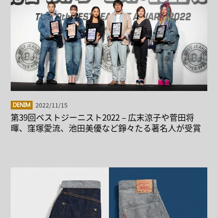
2022/11/15
DENIM
第39回ベストジーニスト2022 – 広末涼⼦や菅⽥将
暉、窪塚愛流、池⽥美優など錚々たる著名人が受賞