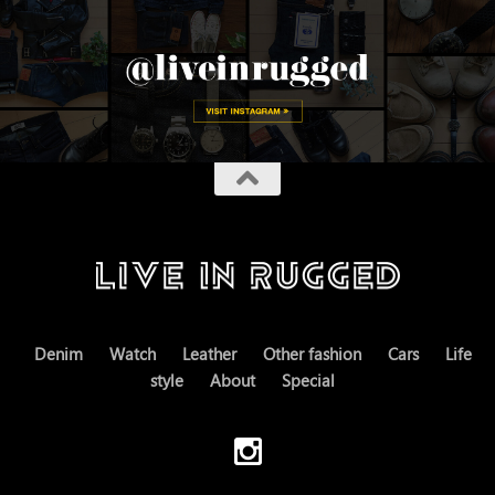
Denim
Watch
Leather
Other fashion
Cars
Life
style
About
Special