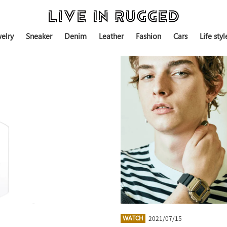
elry
Sneaker
Denim
Leather
Fashion
Cars
Life styl
2021/07/15
WATCH