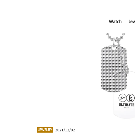
Watch
Jew
2021/12/02
JEWELRY