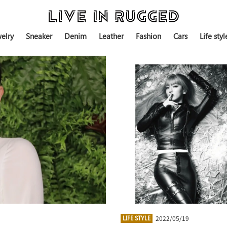
elry
Sneaker
Denim
Leather
Fashion
Cars
Life styl
2022/05/19
LIFE STYLE