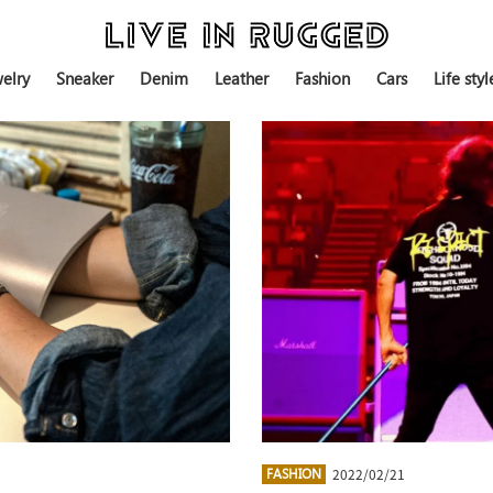
elry
Sneaker
Denim
Leather
Fashion
Cars
Life styl
2022/02/21
FASHION