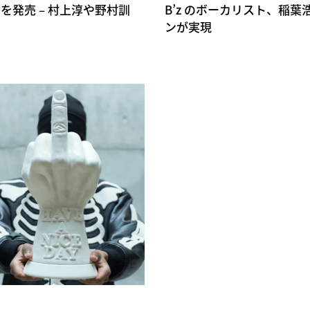
号を発売 – 村上淳や野村訓
B’z のボーカリスト、稲葉浩
ンが実現