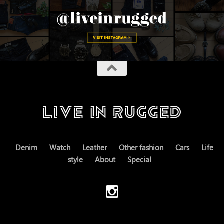
Denim
Watch
Leather
Other fashion
Cars
Life
style
About
Special