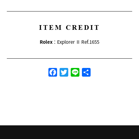
ITEM CREDIT
Rolex
：Explorer Ⅱ Ref.1655
Facebook
Twitter
Line
共
有