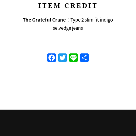
ITEM CREDIT
The Grateful Crane
：Type 2 slim fit indigo
selvedge jeans
Facebook
Twitter
Line
共
有