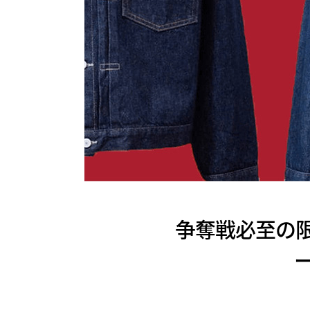
争奪戦必至の