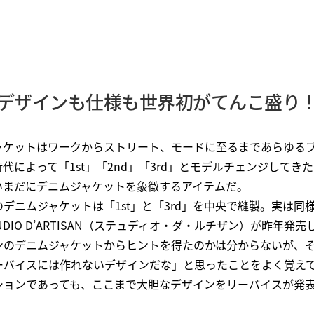
デザインも仕様も世界初がてんこ盛り
ャケットはワークからストリート、モードに至るまであらゆる
代によって「1st」「2nd」「3rd」とモデルチェンジしてき
いまだにデニムジャケットを象徴するアイテムだ。
デニムジャケットは「1st」と「3rd」を中央で縫製。実は同
DIO D’ARTISAN（ステュディオ・ダ・ルチザン）が昨年発
ンのデニムジャケットからヒントを得たのかは分からないが、
ーバイスには作れないデザインだな」と思ったことをよく覚え
ションであっても、ここまで大胆なデザインをリーバイスが発