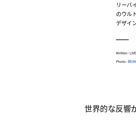
リーバ
のウル
デザイ
Written : LI
Photo :
BEA
世界的な反響