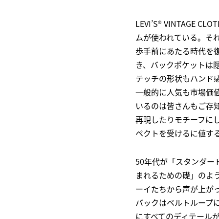
LEVI’S® VINTAG
ムが使われている。それ
歩手前にあたる時代を
き、バックポケットは
テッチの形状もハンド
一般的に人気も市場価値
いるのは皆さんもご存知
再現したりモチーフにし
ペクトを受けるに値す
50年代が「スタンダー
まれるための礎」のよ
ーイたちから声が上が
バックはベルトループ
にすべてのディテールが