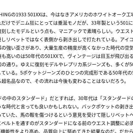
E CLOTHINGの1933 501XXは、今はなきアメリカのホワイトオ
だけでデニム狂にとっては垂涎モノだが、33年製という501
復刻したモデルという点も、マニアックで素晴らしい。ウエス
隠しリベットではなく表側から剥き出しで打たれている。アイ
感の強い歪さがあり、大量生産の精度が高くなかった時代の空
も高いのは50年代の501XXで、ヴィンテージは目玉が飛び出
の通り。ゆえに復刻モデルやレプリカ系ジーンズも、多くが50年
ている。5ポケットジーンズのひとつの完成形である50年代の5
る超名品なので、その流れは今後も変わることはないだろう。
ドの中のスタンダード」だとすれば、30年代は「スタンダード
うな時代と言っても良いかもしれない。バックポケットの剥き
っていた、馬の鞍を傷つけるという意見を受けて隠しリベット
にベルトを通すのがスタンダードになる前のウエスト調整に必
機能性をより高め、品質向上に努めてきた結果なのだ。だから、3