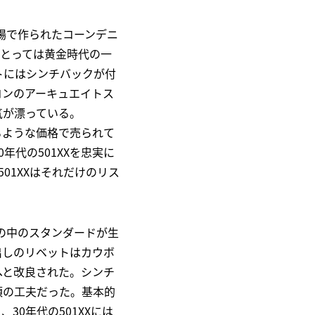
ーク工場で作られたコーンデニ
にとっては黄金時代の一
トにはシンチバックが付
コンのアーキュエイトス
気が漂っている。
るような価格で売られて
代の501XXを忠実に
01XXはそれだけのリス
の中のスタンダードが生
出しのリベットはカウボ
へと改良された。シンチ
須の工夫だった。基本的
0年代の501XXには