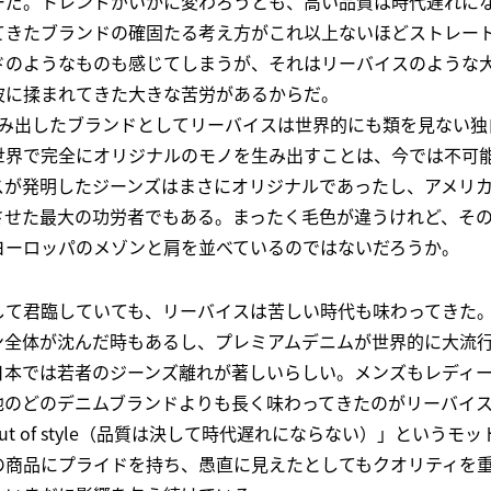
だ。トレンドがいかに変わろうとも、高い品質は時代遅れになる
てきたブランドの確固たる考え方がこれ以上ないほどストレー
ドのようなものも感じてしまうが、それはリーバイスのような
波に揉まれてきた大きな苦労があるからだ。
生み出したブランドとしてリーバイスは世界的にも類を見ない独
世界で完全にオリジナルのモノを生み出すことは、今では不可
スが発明したジーンズはまさにオリジナルであったし、アメリ
させた最大の功労者でもある。まったく毛色が違うけれど、そ
ヨーロッパのメゾンと肩を並べているのではないだろうか。
して君臨していても、リーバイスは苦しい時代も味わってきた
全体が沈んだ時もあるし、プレミアムデニムが世界的に大流行
日本では若者のジーンズ離れが著しいらしい。メンズもレディ
他のどのデニムブランドよりも長く味わってきたのがリーバイ
 goes out of style（品質は決して時代遅れにならない）」と
の商品にプライドを持ち、愚直に見えたとしてもクオリティを