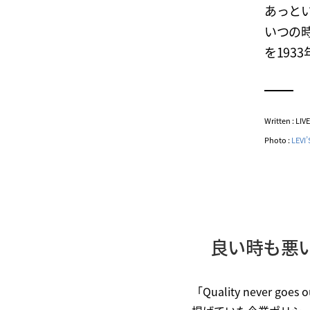
あっと
いつの
を193
Written : LI
Photo :
LEVI
良い時も悪
「Quality never