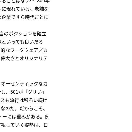
ことはない…1800年
トに現れている。老舗な
大企業ですら時代ごとに
自のポジションを確立
能といっても良いだろ
カ的なワークウェア／カ
の偉大さとオリジナリテ
。オーセンティックなカ
し、501が「ダサい」
ースも流行は移ろい続け
スなのだ。だからこそ、
いうモットーには重みがある。例
重視していく姿勢は、日