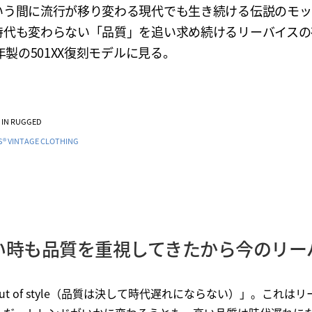
いう間に流行が移り変わる現代でも生き続ける伝説のモッ
時代も変わらない「品質」を追い求め続けるリーバイスの
3年製の501XX復刻モデルに見る。
VE IN RUGGED
’S® VINTAGE CLOTHING
い時も品質を重視してきたから今のリー
 goes out of style（品質は決して時代遅れにならない）」。