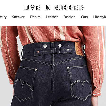
elry
Sneaker
Denim
Leather
Fashion
Cars
Life styl