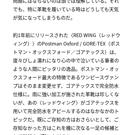
問題にはならないのは頭では理解している。それ
でも、特に革靴を履いている時はどうしても天気
が気になってしまうものだ。
約1年前にリリースされた〈RED WING（レッドウ
ィング）〉のPostman Oxford / GORE-TEX（ポス
トマン・オックスフォード／ゴアテックス）は、
度々びしょ濡れになり心の中で泣いている筆者の
ような人間にピッタリの逸品。ポストマン・オッ
クスフォード最大の特徴であるワンピースヴァン
プはそのまま変更せず、ゴアテックスで完全防水
仕様に。雨に強い加工が施された革靴は珍しくな
いが、あの〈レッドウィング〉がゴアテックスを
用いて完全防水をアピールするのはなかなかのト
ピックだ。既にご存知の方はおさらいとして、ご
存知なかった方はこれを機に次なる一足の候補と