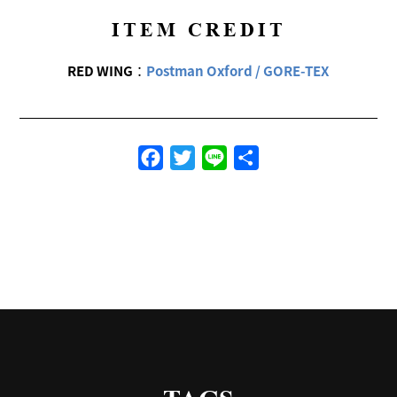
ITEM CREDIT
RED WING
：
Postman Oxford / GORE-TEX
Facebook
Twitter
Line
共
有