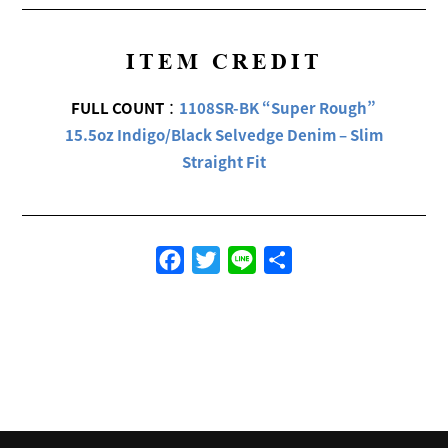
ITEM CREDIT
FULL COUNT
：
1108SR-BK “Super Rough”
15.5oz Indigo/Black Selvedge Denim – Slim
Straight Fit
Facebook
Twitter
Line
共
有