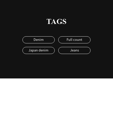
TAGS
Denim
Full count
Japan denim
Jeans