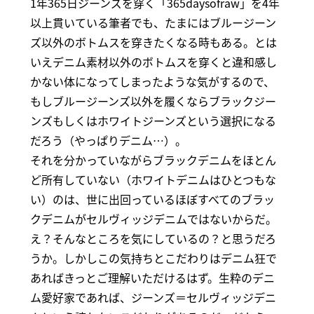
1年365日ジーンズを穿く「365daysofraw」を4年
以上貫いている筆者でも、たまにはブルージーン
ズ以外のボトムスを穿きたくなる時もある。とは
いえデニム素材以外のボトムスを穿くと違和感し
かない体になってしまったような気がするので、
もしブルージーンズ以外を履くならブラックジー
ンズもしくはホワイトジーンズという選択になる
だろう（やっぱりデニム…）。
それを分かっていながらブラックデニムをほとん
ど所有していない（ホワイトデニムはひとつもな
い）のは、世に出回っているほぼすべてのブラッ
クデニムがセルヴィッジデニムではないからだ。
え？そんなところを気にしているの？と思うだろ
うか。しかしこの気持ちとこだわりはデニム狂で
あればきっとご理解いただけるはず。生粋のデニ
ム愛好家であれば、ジーンズ＝セルヴィッジデニ