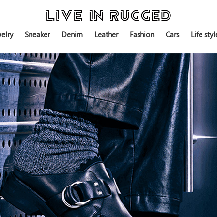
elry
Sneaker
Denim
Leather
Fashion
Cars
Life styl