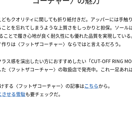
コーチャー〉の魅力
えどもクオリティに関しても折り紙付きだ。アッパーには手触
ることを忘れてしまうような上質さをしっかりと担保。ソール
することで履き心地が良く耐久性にも優れた品質を実現している
ノ作りは〈フットザコーチャー〉ならではと言えるだろう。
ス感を演出したい方におすすめしたい「CUT-OFF RING MO
した〈フットザコーチャー〉の取扱店で発売中。これ一足あれ
Dがお届けする〈フットザコーチャー〉の記事は
こちら
から。
じさせる雪駄
も要チェックだ。