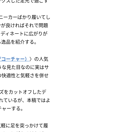
ックスした足元で過ごす
スニーカーばかり履いてし
分が良ければそれで問題
ーディネートに広がりが
る逸品を紹介する。
ットザコーチャー）
〉の人気
うな見た目なのに実はサ
の快適性と気軽さを併せ
ーズをカットオフしたデ
れているが、本稿ではよ
ーチャーする。
気軽に足を突っかけて履