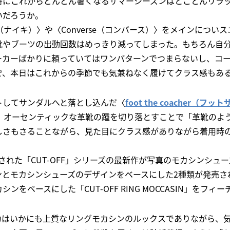
特にこれからどんどん暑くなるサマーシーズンはとことんリラ
いだろうか。
e（ナイキ）〉や〈Converse（コンバース）〉をメインについ
靴やブーツの出動回数はめっきり減ってしまった。もちろん自
ーカーばかりに頼っていてはワンパターンでつまらないし、コ
で、本日はこれからの季節でも気兼ねなく履けてクラス感もあ
トしてサンダルへと落とし込んだ〈
foot the coacher（フ
F」。オーセンティックな革靴の踵を切り落とすことで「革靴のよ
しさもさることながら、見た目にクラス感がありながら着用時
発表された「CUT-OFF」シリーズの最新作が写真のモカシンシュ
ンとモカシンシューズのデザインをベースにした2種類が発売さ
ンをベースにした「CUT-OFF RING MOCCASIN」をフィ
力はいかにも上質なリングモカシンのルックスでありながら、