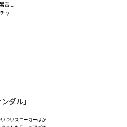
暑苦し
チャ
サンダル」
ついついスニーカーばか