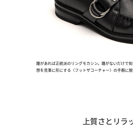
踵があれば正統派のリングモカシン。踵がないだけで気
想を見事に形にする〈フットザコーチャー〉の手腕に脱
上質さとリラ