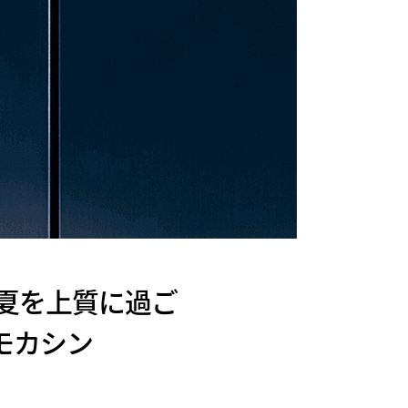
の夏を上質に過ご
グモカシン