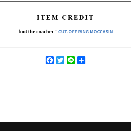
ITEM CREDIT
foot the coacher
：
CUT-OFF RING MOCCASIN
Facebook
Twitter
Line
共
有