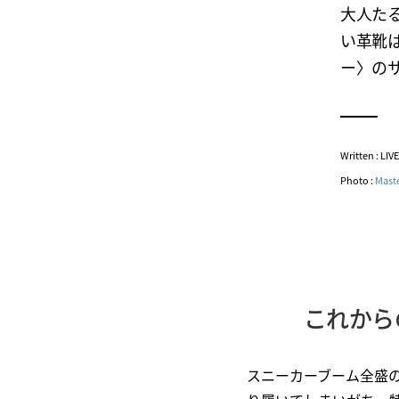
大人た
い革靴
ー〉の
Written : LI
Photo :
Mast
これから
スニーカーブーム全盛