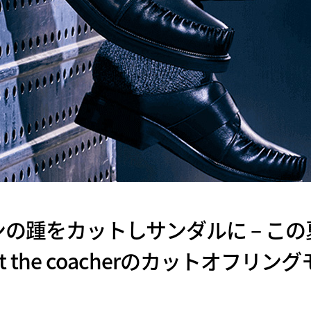
の踵をカットしサンダルに – こ
ot the coacherのカットオフリン