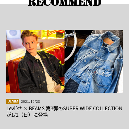
RECOMMEND
2021/12/28
DENIM
Levi’s® × BEAMS 第3弾のSUPER WIDE COLLECTION
が1/2（日）に登場