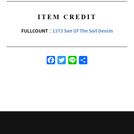
ITEM CREDIT
FULLCOUNT
：
1373 Son Of The Soil Denim
Facebook
Twitter
Line
共
有