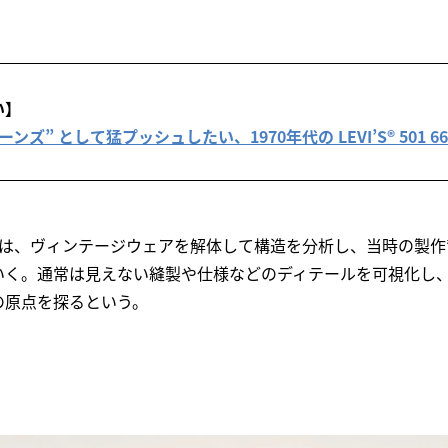
い】
” として猛プッシュしたい、1970年代の LEVI’S® 501 66B
では、ヴィンテージウェアを解体して構造を分析し、当時の製作
いく。通常は見えない縫製や仕様などのディテールを可視化し
の原点を探るという。