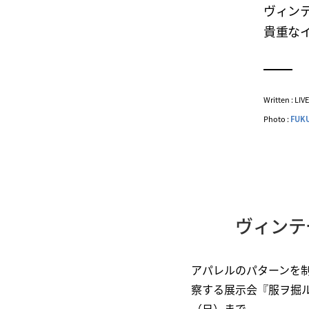
ヴィン
貴重な
Written : LI
Photo :
FUK
ヴィンテ
アパレルのパターンを制
察する展示会『服ヲ掘ル v
（日）まで。