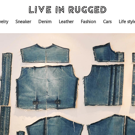
elry
Sneaker
Denim
Leather
Fashion
Cars
Life styl