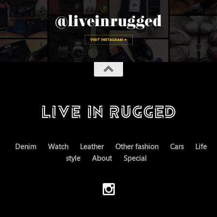
Denim
Watch
Leather
Other fashion
Cars
Life
style
About
Special