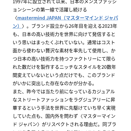
1997年に設立されて以来、日本のメンズファッシ
ョンシーンの第一線で活躍し続ける
〈
mastermind JAPAN（マスターマインド ジャパ
ン）
〉。ブランド設立から26年目を迎える2023年
も、日本の高い技術力を世界に向けて発信すると
いう思いはまったくぶれていない。通常はコスト
面から使わない贅沢な素材を率先して使用し、か
つ日本の高い技術力を持つファクトリーにて限ら
れた数だけを製作するニッチなスタイルを20数年
間変えていないという点だけでも、このブランド
がいかに突出した存在なのかが分かる。
また、昨今では当たり前になっているカジュアル
なストリートファッションをラグジュアリーに昇
華するという手法を世界に先駆けていち早く実現
していた点も、国内外を問わず〈マスターマイン
ド ジャパン〉がリスペクトされる理由だ。同ブラ