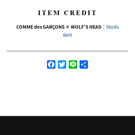
ITEM CREDIT
COMME des GARÇONS × WOLF’S HEAD
：
Studs
Belt
Facebook
Twitter
Line
共
有