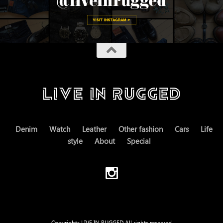
Denim
Watch
Leather
Other fashion
Cars
Life
style
About
Special
Copyrights LIVE IN RUGGED All rights reserved