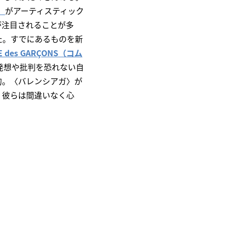
）
がアーティスティック
が注目されることが多
た。すでにあるものを新
 des GARÇONS（コム
発想や批判を恐れない自
的。〈バレンシアガ〉が
。彼らは間違いなく心