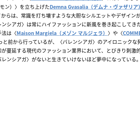
ェトモン）〉を立ち上げた
Demna Gvasalia（デムナ・ヴァザリア
てからは、常識を打ち壊すような大胆なシルエットやデザイン
レンシアガ〉は常にハイファッションに新風を巻き起こしてき
手法は〈
Maison Margiela（メゾン マルジェラ）
〉や〈
COMME
っと前から行っているが、〈バレンシアガ〉のアイロニックな
和が蔓延する現代のファッション業界において、とびきり刺激
バレンシアガ〉がないと生きていけないほど夢中になっている
。