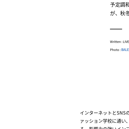
予定調和
が、秋
Written : LI
Photo :
BAL
インターネットとSN
ァッション学校に通い
る。影響力の強いイン