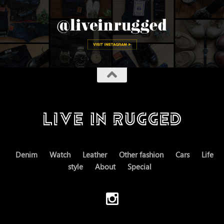
Denim
Watch
Leather
Other fashion
Cars
Life
style
About
Special