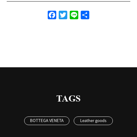
Facebook
Twitter
Line
共
有
TAGS
BOTTEGA VENETA
Leather goods