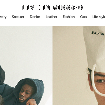
elry
Sneaker
Denim
Leather
Fashion
Cars
Life styl