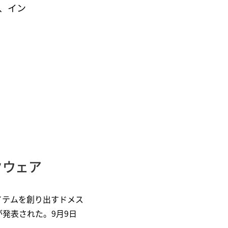
、イン
クウェア
イテムを創り出すドメス
が発表された。9月9日