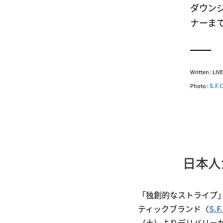
ダウン
ナーま
Written : LI
Photo :
S.F.
日本人
「独創的なストライプ
ティックブランド〈
S.
（土）よりデリバリー